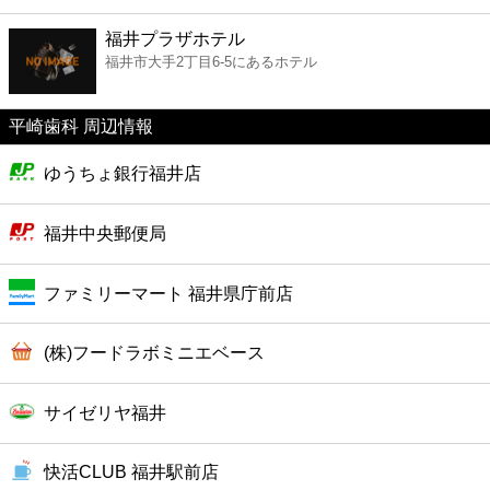
ファーストフード
福井プラザホテル
福井市大手2丁目6-5にあるホテル
カフェ
平崎歯科 周辺情報
ショッピング
ゆうちょ銀行福井店
銀行
福井中央郵便局
公共
ファミリーマート 福井県庁前店
病院
(株)フードラボミニエベース
ホテル
サイゼリヤ福井
快活CLUB 福井駅前店