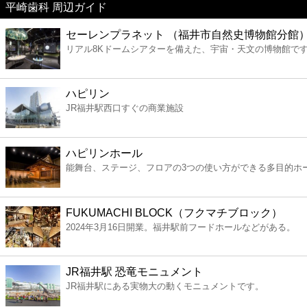
平崎歯科 周辺ガイド
美容
セーレンプラネット （福井市自然史博物館分館
リアル8Kドームシアターを備えた、宇宙・天文の博物館で
コンビニ
薬局
ハピリン
JR福井駅西口すぐの商業施設
スーパー
ハピリンホール
エンタメ
能舞台、ステージ、フロアの3つの使い方ができる多目的ホ
レジャー
FUKUMACHI BLOCK（フクマチブロック）
2024年3月16日開業。福井駅前フードホールなどがある。
書店
JR福井駅 恐竜モニュメント
ファミレス
JR福井駅にある実物大の動くモニュメントです。