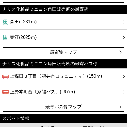
カフェ
ナリス化粧品ミニヨン角田販売所の最寄駅
ショッピング
森田(1231ｍ)
銀行
春江(2025ｍ)
公共
最寄駅マップ
病院
ナリス化粧品ミニヨン角田販売所の最寄バス停
上森田３丁目〔福井市コミュニティ〕(150ｍ)
ホテル
上野本町西〔京福バス〕(297ｍ)
最寄バス停マップ
スポット情報