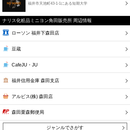
福井市天池町43-1-1にある短期大学
コンビニ
薬局
ナリス化粧品ミニヨン角田販売所 周辺情報
ローソン 福井下森田店
スーパー
豆蔵
エンタメ
CafeJU・JU
レジャー
福井信用金庫 森田支店
書店
アルビス(株) 森田店
ファミレス
森田栗森郵便局
ファーストフード
ジャンルでさがす