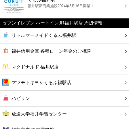
カフェ
福井駅新商業施設2024年3月16日開業！
ショッピング
セブンイレブン ハートインJR福井駅店 周辺情報
銀行
リトルマーメイドくるふ福井駅
公共
福井信用金庫 各種ローン年金のご相談
病院
マクドナルド 福井駅店
ホテル
マツモトキヨシくるふ福駅店
ハピリン
放送大学福井学習センター