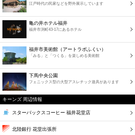
江戸時代の民家などを野外展示しています
コンビニ
薬局
亀の井ホテル福井
福井市渕町43-17にあるホテル
スーパー
福井市美術館（アートラボふくい）
エンタメ
「みる」と「つくる」を楽しめる美術館
レジャー
下馬中央公園
フェニックス型の大型アスレチック遊具があります
書店
キーンズ 周辺情報
ファミレス
スターバックスコーヒー 福井花堂店
ファーストフード
北陸銀行 花堂出張所