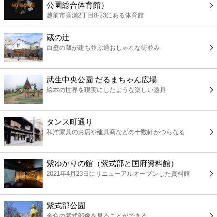
公園総合体育館）
コンビニ
越前市高瀬2丁目8-23にある体育館
薬局
蔵の辻
白壁の蔵が建ち並ぶ通おしゃれな街並み
スーパー
武生中央公園 だるまちゃん広場
エンタメ
絵本の世界を現実にしたような楽しい遊具
レジャー
タンス町通り
和洋家具のお店や建具商などの十数軒がつらなる
書店
紫ゆかりの館（紫式部と国府資料館）
ファミレス
2021年4月23日にリニューアルオープンした資料館
ファーストフード
紫式部公園
金色の紫式部像を見ることができる