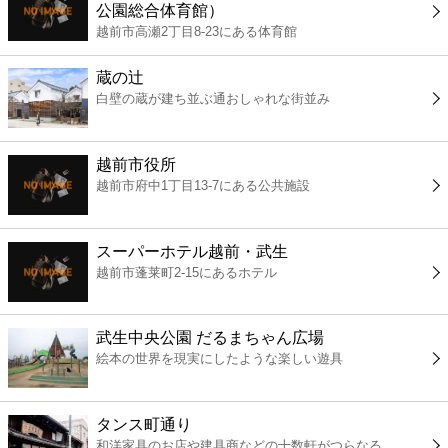
公園総合体育館）
コンビニ
越前市高瀬2丁目8-23にある体育館
薬局
蔵の辻
白壁の蔵が建ち並ぶ通おしゃれな街並み
スーパー
越前市役所
エンタメ
越前市府中1丁目13-7にある公共施設
レジャー
スーパーホテル越前・武生
越前市蓬莱町2-15にあるホテル
書店
武生中央公園 だるまちゃん広場
ファミレス
絵本の世界を現実にしたような楽しい遊具
ファーストフード
タンス町通り
和洋家具のお店や建具商などの十数軒がつらなる