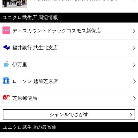
カフェ
ユニクロ武生店 周辺情報
ショッピング
ディスカウントドラッグコスモス新保店
銀行
福井銀行 武生北支店
公共
伊万里
病院
ローソン 越前芝原店
ホテル
芝原郵便局
ジャンルでさがす
ユニクロ武生店の最寄駅