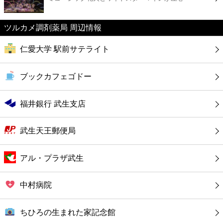
カフェ
ツルカメ調剤薬局 周辺情報
ショッピング
仁愛大学 駅前サテライト
銀行
ブックカフェゴドー
公共
福井銀行 武生支店
病院
武生天王郵便局
ホテル
アル・プラザ武生
中村病院
ちひろの生まれた家記念館