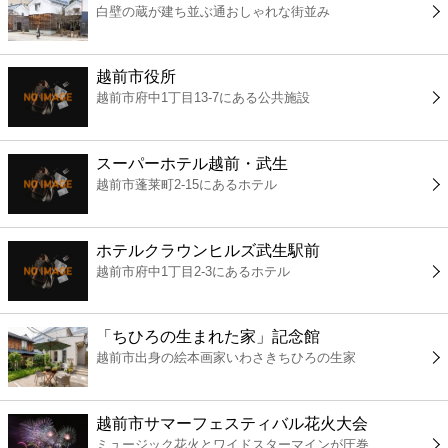
白壁の蔵が建ち並ぶ通おしゃれな街並み
コンビニ
薬局
越前市役所
越前市府中1丁目13-7にある公共施設
スーパー
スーパーホテル越前・武生
エンタメ
越前市蓬莱町2-15にあるホテル
レジャー
ホテルクラウンヒルズ武生駅前
越前市府中1丁目2-3にあるホテル
書店
「ちひろの生まれた家」記念館
ファミレス
越前市出身の絵本画家いわさきちひろの生家
ファーストフード
越前市サマーフェスティバル花火大会
ミュージック花火とワイドスターマインが圧巻