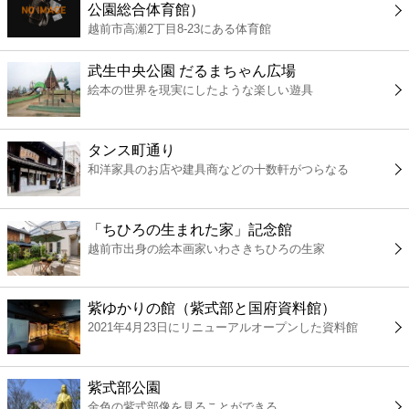
公園総合体育館）
コンビニ
越前市高瀬2丁目8-23にある体育館
薬局
武生中央公園 だるまちゃん広場
絵本の世界を現実にしたような楽しい遊具
スーパー
タンス町通り
エンタメ
和洋家具のお店や建具商などの十数軒がつらなる
レジャー
「ちひろの生まれた家」記念館
越前市出身の絵本画家いわさきちひろの生家
書店
紫ゆかりの館（紫式部と国府資料館）
ファミレス
2021年4月23日にリニューアルオープンした資料館
ファーストフード
紫式部公園
金色の紫式部像を見ることができる