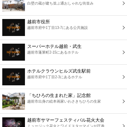
白壁の蔵が建ち並ぶ通おしゃれな街並み
コンビニ
薬局
越前市役所
越前市府中1丁目13-7にある公共施設
スーパー
スーパーホテル越前・武生
エンタメ
越前市蓬莱町2-15にあるホテル
レジャー
ホテルクラウンヒルズ武生駅前
越前市府中1丁目2-3にあるホテル
書店
「ちひろの生まれた家」記念館
ファミレス
越前市出身の絵本画家いわさきちひろの生家
ファーストフード
越前市サマーフェスティバル花火大会
ミュージック花火とワイドスターマインが圧巻