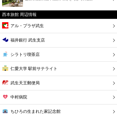
カフェ
西本旅館 周辺情報
ショッピング
アル・プラザ武生
銀行
福井銀行 武生支店
公共
シラトリ喫茶店
病院
仁愛大学 駅前サテライト
ホテル
武生天王郵便局
中村病院
ちひろの生まれた家記念館