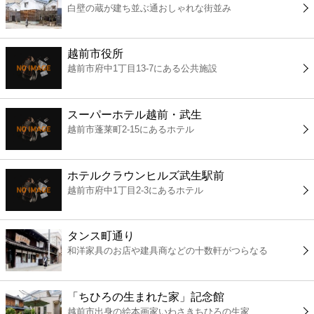
白壁の蔵が建ち並ぶ通おしゃれな街並み
コンビニ
薬局
越前市役所
越前市府中1丁目13-7にある公共施設
スーパー
スーパーホテル越前・武生
エンタメ
越前市蓬莱町2-15にあるホテル
レジャー
ホテルクラウンヒルズ武生駅前
越前市府中1丁目2-3にあるホテル
書店
タンス町通り
ファミレス
和洋家具のお店や建具商などの十数軒がつらなる
ファーストフード
「ちひろの生まれた家」記念館
越前市出身の絵本画家いわさきちひろの生家