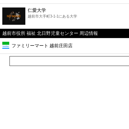
ファーストフード
仁愛大学
越前市大手町3-1-1にある大学
カフェ
越前市役所 福祉 北日野児童センター 周辺情報
ショッピング
ファミリーマート 越前庄田店
銀行
公共
病院
ホテル