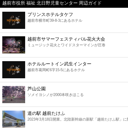
越前市役所 福祉 北日野児童センター 周辺ガイド
美容
プリンスホテルタケフ
越前市横市町39-8-3にあるホテル
コンビニ
薬局
越前市サマーフェスティバル花火大会
ミュージック花火とワイドスターマインが圧巻
スーパー
ホテルルートイン武生インター
エンタメ
越前市葛岡町6字15-5にあるホテル
レジャー
芦山公園
ソメイヨシノが2000本咲きほこる
書店
道の駅 越前たけふ
ファミレス
2023年3月18日開業。北陸新幹線の新駅「越前たけふ駅」に