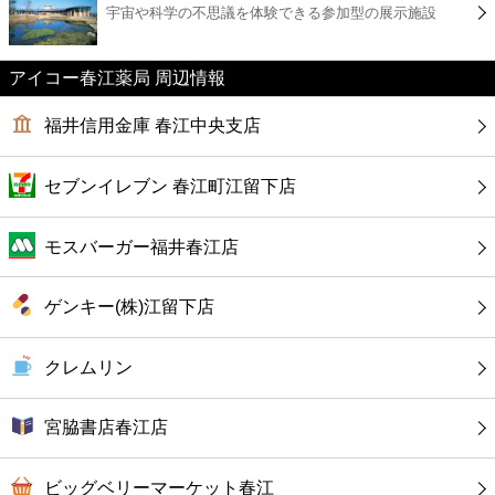
宇宙や科学の不思議を体験できる参加型の展示施設
コンビニ
薬局
アイコー春江薬局 周辺情報
福井信用金庫 春江中央支店
スーパー
セブンイレブン 春江町江留下店
エンタメ
モスバーガー福井春江店
レジャー
ゲンキー(株)江留下店
書店
クレムリン
ファミレス
宮脇書店春江店
ファーストフード
ビッグベリーマーケット春江