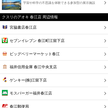
宇宙や科学の不思議を体験できる参加型の展示施設
コンビニ
薬局
クスリのアオキ 春江店 周辺情報
宮脇書店春江店
スーパー
セブンイレブン 春江町江留下店
エンタメ
ビッグベリーマーケット春江
レジャー
福井信用金庫 春江中央支店
書店
ゲンキー(株)江留下店
ファミレス
モスバーガー福井春江店
ファーストフード
春江郵便局