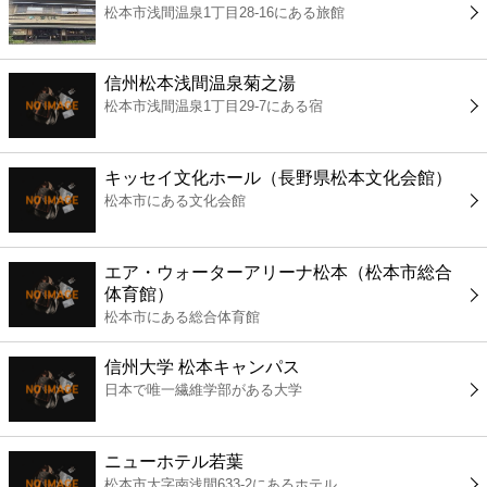
松本市浅間温泉1丁目28-16にある旅館
コンビニ
薬局
信州松本浅間温泉菊之湯
松本市浅間温泉1丁目29-7にある宿
スーパー
キッセイ文化ホール（長野県松本文化会館）
エンタメ
松本市にある文化会館
レジャー
エア・ウォーターアリーナ松本（松本市総合
体育館）
書店
松本市にある総合体育館
信州大学 松本キャンパス
ファミレス
日本で唯一繊維学部がある大学
ファーストフード
ニューホテル若葉
松本市大字南浅間633-2にあるホテル