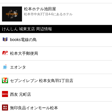
ファーストフード
松本ホテル池田屋
松本市中央3丁目4-6にあるホテル
カフェ
けんしん 城東支店 周辺情報
ショッピング
books電線の鳥
銀行
松本大手郵便局
公共
エオンタ
病院
セブンイレブン 松本女鳥羽1丁目店
ホテル
西友 元町店
無印良品イオンモール松本