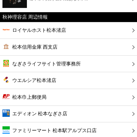
カフェ
秋神理容店 周辺情報
ショッピング
ロイヤルホスト松本渚店
銀行
松本信用金庫 西支店
公共
なぎさライフサイト管理事務所
病院
ウエルシア松本渚店
ホテル
松本巾上郵便局
エディオン 松本なぎさ店
ファミリーマート 松本駅アルプス口店