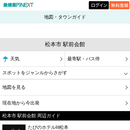
地図・タウンガイド
松本市 駅前会館
天気
最寄駅・バス停
スポットをジャンルからさがす
グルメ
地図を見る
映画
現在地から今出発
松本市 駅前会館 周辺ガイド
美容
たびのホテルlit松本