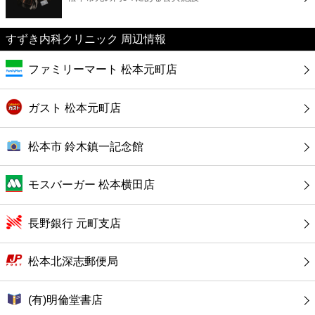
カフェ
すずき内科クリニック 周辺情報
ショッピング
ファミリーマート 松本元町店
銀行
ガスト 松本元町店
公共
松本市 鈴木鎮一記念館
病院
モスバーガー 松本横田店
ホテル
長野銀行 元町支店
松本北深志郵便局
(有)明倫堂書店