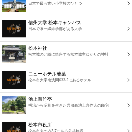
日本で最も古い小学校のひとつ
コンビニ
薬局
信州大学 松本キャンパス
日本で唯一繊維学部がある大学
スーパー
松本神社
エンタメ
松本城の北隣に鎮座する松本城主ゆかりの神社
レジャー
ニューホテル若葉
松本市大字南浅間633-2にあるホテル
書店
池上百竹亭
ファミレス
明治から昭和を生きた呉服商池上喜作氏の邸宅
ファーストフード
松本市役所
松本市丸の内3-7にある公共施設