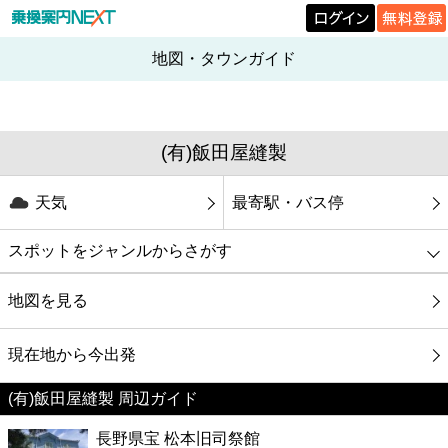
地図・タウンガイド
(有)飯田屋縫製
天気
最寄駅・バス停
スポットをジャンルからさがす
グルメ
地図を見る
映画
現在地から今出発
(有)飯田屋縫製 周辺ガイド
美容
長野県宝 松本旧司祭館