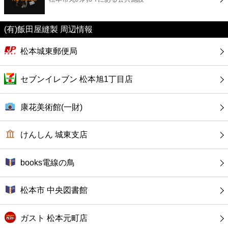
カフェ
(有)飯田屋縫製 周辺情報
ショッピング
松本城東郵便局
銀行
セブンイレブン 松本旭1丁目店
公共
康花美術館(一財)
病院
けんしん 城東支店
ホテル
books電線の鳥
松本市 中央図書館
ガスト 松本元町店