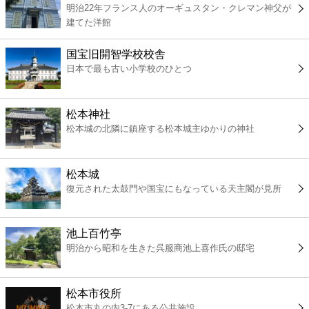
明治22年フランス人のオーギュスタン・クレマン神父が
コンビニ
建てた洋館
薬局
国宝旧開智学校校舎
日本で最も古い小学校のひとつ
スーパー
松本神社
エンタメ
松本城の北隣に鎮座する松本城主ゆかりの神社
レジャー
松本城
復元された太鼓門や国宝にもなっている天主閣が見所
書店
池上百竹亭
ファミレス
明治から昭和を生きた呉服商池上喜作氏の邸宅
ファーストフード
松本市役所
松本市丸の内3-7にある公共施設