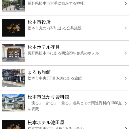
長野県松本市大手に鎮座する神社。
コンビニ
薬局
松本市役所
松本市丸の内3-7にある公共施設
スーパー
松本ホテル花月
エンタメ
長野県松本市にある明治20年創業のホテル
レジャー
まるも旅館
松本市中央3丁目3-10にある旅館
書店
松本市はかり資料館
ファミレス
「測る」「計る」「量る」道具とその関連資料約1300点
を収蔵
ファーストフード
松本ホテル池田屋
松本市中央3丁目4-6にあるホテル