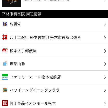
カフェ
平林眼科医院 周辺情報
ショッピング
想雲堂
銀行
八十二銀行 松本営業部 松本市役所出張所
公共
松本大手郵便局
病院
喫茶山雅
ホテル
ファミリーマート 松本城前店
ハワイアンダイニングフララ
無印良品イオンモール松本