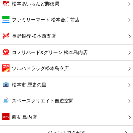
カフェ
松本あいらんど郵便局
ショッピング
ファミリーマート 松本合庁前店
銀行
長野銀行 松本西支店
公共
コメリハード&グリーン 松本島内店
病院
ツルハドラッグ松本島立店
ホテル
松本市 歴史の里
スペースクリエイト自遊空間
西友 島内店
ジャンルでさがす