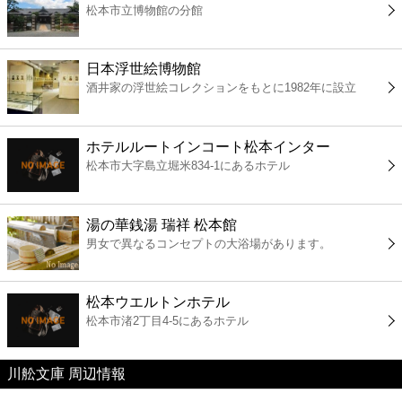
松本市立博物館の分館
コンビニ
薬局
日本浮世絵博物館
酒井家の浮世絵コレクションをもとに1982年に設立
スーパー
ホテルルートインコート松本インター
エンタメ
松本市大字島立堀米834-1にあるホテル
レジャー
湯の華銭湯 瑞祥 松本館
男女で異なるコンセプトの大浴場があります。
書店
松本ウエルトンホテル
ファミレス
松本市渚2丁目4-5にあるホテル
ファーストフード
川舩文庫 周辺情報