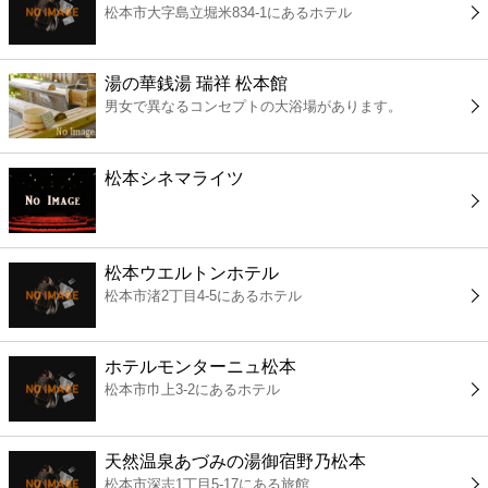
松本市大字島立堀米834-1にあるホテル
コンビニ
薬局
湯の華銭湯 瑞祥 松本館
男女で異なるコンセプトの大浴場があります。
スーパー
松本シネマライツ
エンタメ
レジャー
松本ウエルトンホテル
松本市渚2丁目4-5にあるホテル
書店
ホテルモンターニュ松本
ファミレス
松本市巾上3-2にあるホテル
ファーストフード
天然温泉あづみの湯御宿野乃松本
松本市深志1丁目5-17にある旅館