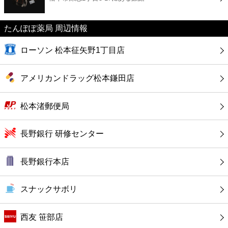
カフェ
たんぽぽ薬局 周辺情報
ショッピング
ローソン 松本征矢野1丁目店
銀行
アメリカンドラッグ松本鎌田店
公共
松本渚郵便局
病院
長野銀行 研修センター
ホテル
長野銀行本店
スナックサボリ
西友 笹部店