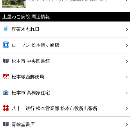
カフェ
土屋ねこ病院 周辺情報
ショッピング
喫茶木もれ日
銀行
ローソン 松本蟻ヶ崎店
公共
松本市 中央図書館
病院
松本城西郵便局
ホテル
松本市 高橋家住宅
八十二銀行 松本営業部 松本市役所出張所
青翰堂書店