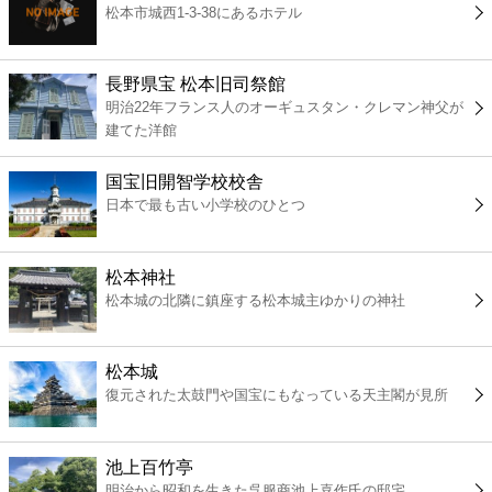
松本市城西1-3-38にあるホテル
コンビニ
薬局
長野県宝 松本旧司祭館
明治22年フランス人のオーギュスタン・クレマン神父が
建てた洋館
スーパー
国宝旧開智学校校舎
エンタメ
日本で最も古い小学校のひとつ
レジャー
松本神社
松本城の北隣に鎮座する松本城主ゆかりの神社
書店
松本城
ファミレス
復元された太鼓門や国宝にもなっている天主閣が見所
ファーストフード
池上百竹亭
明治から昭和を生きた呉服商池上喜作氏の邸宅