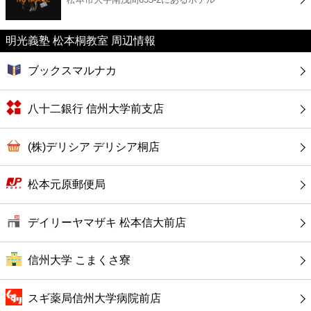
カフェ
明光義塾 松本桐教室 周辺情報
ショッピング
ブックスマルナカ
銀行
八十二銀行 信州大学前支店
公共
(株)デリシア デリシア桐店
病院
松本元原郵便局
ホテル
デイリーヤマザキ 松本信大前店
信州大学 こまくさ寮
スギ薬局信州大学病院前店