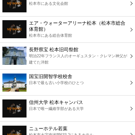
松本市にある文化会館
コンビニ
薬局
エア・ウォーターアリーナ松本（松本市総合
体育館）
松本市にある総合体育館
スーパー
長野県宝 松本旧司祭館
エンタメ
明治22年フランス人のオーギュスタン・クレマン神父が
建てた洋館
レジャー
国宝旧開智学校校舎
日本で最も古い小学校のひとつ
書店
信州大学 松本キャンパス
ファミレス
日本で唯一繊維学部がある大学
ファーストフード
ニューホテル若葉
松本市大字南浅間633-2にあるホテル