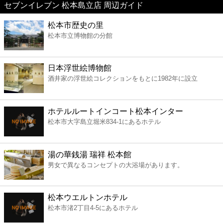
セブンイレブン 松本島立店 周辺ガイド
美容
松本市歴史の里
松本市立博物館の分館
コンビニ
薬局
日本浮世絵博物館
酒井家の浮世絵コレクションをもとに1982年に設立
スーパー
ホテルルートインコート松本インター
エンタメ
松本市大字島立堀米834-1にあるホテル
レジャー
湯の華銭湯 瑞祥 松本館
男女で異なるコンセプトの大浴場があります。
書店
松本ウエルトンホテル
ファミレス
松本市渚2丁目4-5にあるホテル