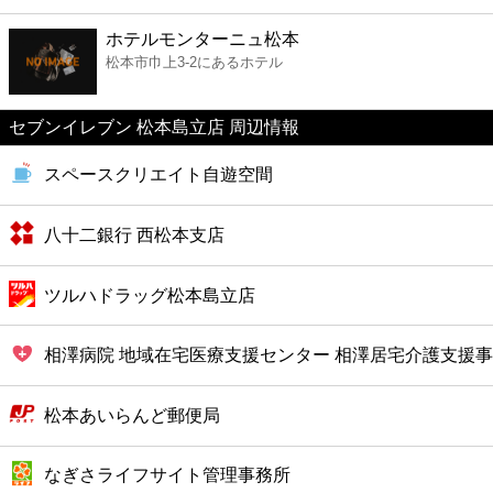
ファーストフード
ホテルモンターニュ松本
松本市巾上3-2にあるホテル
カフェ
セブンイレブン 松本島立店 周辺情報
ショッピング
スペースクリエイト自遊空間
銀行
八十二銀行 西松本支店
公共
ツルハドラッグ松本島立店
病院
相澤病院 地域在宅医療支援センター 相澤居宅介護支援
ホテル
松本あいらんど郵便局
なぎさライフサイト管理事務所