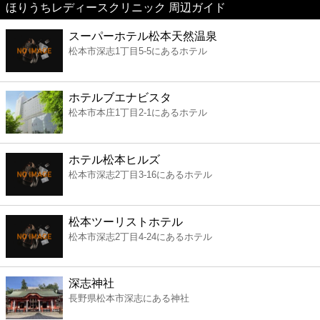
ほりうちレディースクリニック 周辺ガイド
美容
スーパーホテル松本天然温泉
松本市深志1丁目5-5にあるホテル
コンビニ
薬局
ホテルブエナビスタ
松本市本庄1丁目2-1にあるホテル
スーパー
ホテル松本ヒルズ
エンタメ
松本市深志2丁目3-16にあるホテル
レジャー
松本ツーリストホテル
松本市深志2丁目4-24にあるホテル
書店
深志神社
ファミレス
長野県松本市深志にある神社