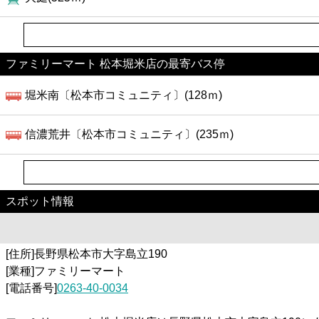
ファミリーマート 松本堀米店の最寄バス停
堀米南〔松本市コミュニティ〕(128ｍ)
信濃荒井〔松本市コミュニティ〕(235ｍ)
スポット情報
[住所]長野県松本市大字島立190
[業種]ファミリーマート
[電話番号]
0263-40-0034