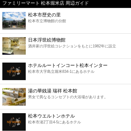
ファミリーマート 松本堀米店 周辺ガイド
美容
松本市歴史の里
松本市立博物館の分館
コンビニ
薬局
日本浮世絵博物館
酒井家の浮世絵コレクションをもとに1982年に設立
スーパー
ホテルルートインコート松本インター
エンタメ
松本市大字島立堀米834-1にあるホテル
レジャー
湯の華銭湯 瑞祥 松本館
男女で異なるコンセプトの大浴場があります。
書店
松本ウエルトンホテル
ファミレス
松本市渚2丁目4-5にあるホテル