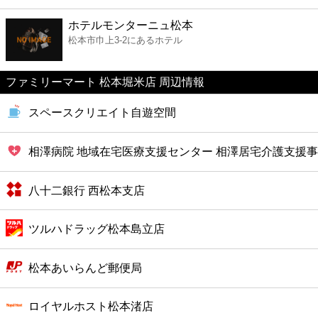
ファーストフード
ホテルモンターニュ松本
松本市巾上3-2にあるホテル
カフェ
ファミリーマート 松本堀米店 周辺情報
ショッピング
スペースクリエイト自遊空間
銀行
相澤病院 地域在宅医療支援センター 相澤居宅介護支援
公共
八十二銀行 西松本支店
病院
ツルハドラッグ松本島立店
ホテル
松本あいらんど郵便局
ロイヤルホスト松本渚店