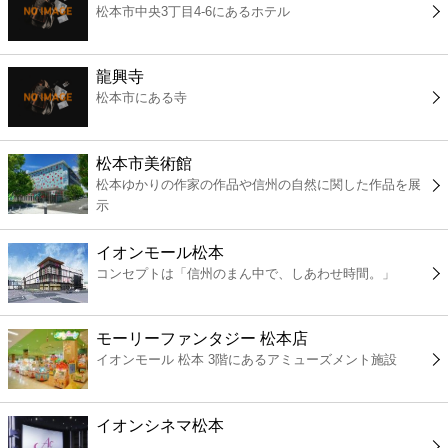
松本市中央3丁目4-6にあるホテル
コンビニ
薬局
龍興寺
松本市にある寺
スーパー
松本市美術館
エンタメ
松本ゆかりの作家の作品や信州の自然に関した作品を展
示
レジャー
イオンモール松本
コンセプトは「信州のまん中で、しあわせ時間。」
書店
モーリーファンタジー 松本店
ファミレス
イオンモール 松本 3階にあるアミューズメント施設
ファーストフード
イオンシネマ松本