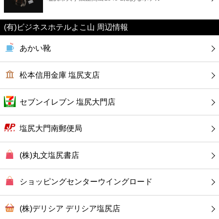
カフェ
(有)ビジネスホテルよこ山 周辺情報
ショッピング
あかい靴
銀行
松本信用金庫 塩尻支店
公共
セブンイレブン 塩尻大門店
病院
塩尻大門南郵便局
ホテル
(株)丸文塩尻書店
ショッピングセンターウイングロード
(株)デリシア デリシア塩尻店