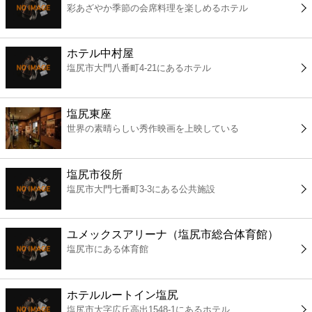
彩あざやか季節の会席料理を楽しめるホテル
コンビニ
薬局
ホテル中村屋
塩尻市大門八番町4-21にあるホテル
スーパー
塩尻東座
エンタメ
世界の素晴らしい秀作映画を上映している
レジャー
塩尻市役所
塩尻市大門七番町3-3にある公共施設
書店
ユメックスアリーナ（塩尻市総合体育館）
ファミレス
塩尻市にある体育館
ファーストフード
ホテルルートイン塩尻
塩尻市大字広丘高出1548-1にあるホテル