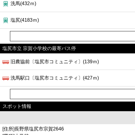
ファーストフード
洗馬(432ｍ)
カフェ
塩尻(4183ｍ)
ショッピング
塩尻市立 宗賀小学校の最寄バス停
銀行
旧農協前〔塩尻市コミュニティ〕(139ｍ)
公共
洗馬駅口〔塩尻市コミュニティ〕(427ｍ)
病院
ホテル
スポット情報
[住所]長野県塩尻市宗賀2646