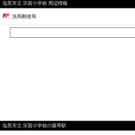
塩尻市立 宗賀小学校 周辺情報
美容
洗馬郵便局
コンビニ
薬局
スーパー
エンタメ
レジャー
書店
ファミレス
塩尻市立 宗賀小学校の最寄駅