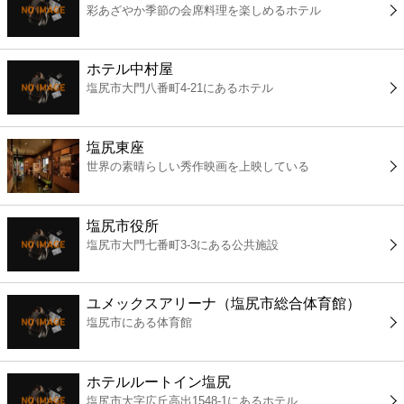
彩あざやか季節の会席料理を楽しめるホテル
コンビニ
薬局
ホテル中村屋
塩尻市大門八番町4-21にあるホテル
スーパー
塩尻東座
エンタメ
世界の素晴らしい秀作映画を上映している
レジャー
塩尻市役所
塩尻市大門七番町3-3にある公共施設
書店
ユメックスアリーナ（塩尻市総合体育館）
ファミレス
塩尻市にある体育館
ファーストフード
ホテルルートイン塩尻
塩尻市大字広丘高出1548-1にあるホテル