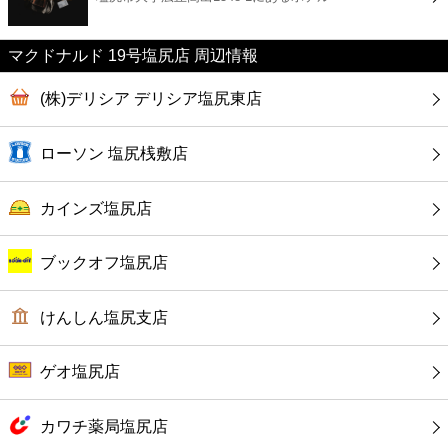
カフェ
マクドナルド 19号塩尻店 周辺情報
ショッピング
(株)デリシア デリシア塩尻東店
銀行
ローソン 塩尻桟敷店
公共
カインズ塩尻店
病院
ブックオフ塩尻店
ホテル
けんしん塩尻支店
ゲオ塩尻店
カワチ薬局塩尻店