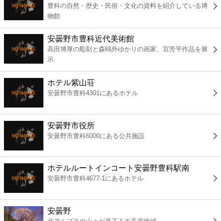
豊科の自然・歴史・民俗・文化の資料を紹介している博
コンビニ
物館
薬局
安曇野市豊科近代美術館
高田博厚の彫刻と森鴎外ゆかりの画家、宮芳平作品を展
示
スーパー
ホテル紫山荘
エンタメ
安曇野市豊科4301にあるホテル
レジャー
安曇野市役所
安曇野市豊科6000にある公共施設
書店
ホテルルートインコート安曇野豊科駅南
ファミレス
安曇野市豊科4677-1にあるホテル
ファーストフード
安曇野