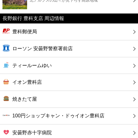
北アルプスの山々が見下ろす高原地域
カフェ
ショッピング
長野銀行 豊科支店 周辺情報
豊科郵便局
銀行
ローソン 安曇野警察署前店
公共
ティールームゆい
病院
イオン豊科店
ホテル
焼きたて屋
100円ショップキャン・ドゥイオン豊科店
安曇野赤十字病院