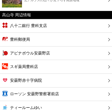
北アルプスの山々が見下ろす高原地域
カフェ
ショッピング
高山寺 周辺情報
八十二銀行 豊科支店
銀行
豊科郵便局
公共
アピナボウル安曇野店
病院
スギ薬局豊科店
ホテル
安曇野赤十字病院
ローソン 安曇野警察署前店
ティールームゆい