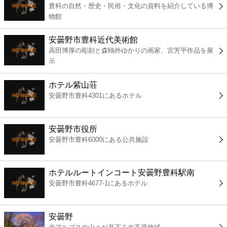
豊科の自然・歴史・民俗・文化の資料を紹介している博
コンビニ
物館
薬局
安曇野市豊科近代美術館
高田博厚の彫刻と森鴎外ゆかりの画家、宮芳平作品を展
示
スーパー
ホテル紫山荘
エンタメ
安曇野市豊科4301にあるホテル
レジャー
安曇野市役所
安曇野市豊科6000にある公共施設
書店
ホテルルートインコート安曇野豊科駅南
ファミレス
安曇野市豊科4677-1にあるホテル
ファーストフード
安曇野