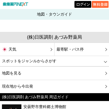
地図・タウンガイド
(株)日医調剤 あづみ野薬局
天気
最寄駅・バス停
スポットをジャンルからさがす
グルメ
地図を見る
映画
現在地から今出発
(株)日医調剤 あづみ野薬局 周辺ガイド
美容
安曇野市豊科郷土博物館