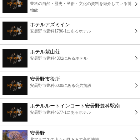
豊科の自然・歴史・民俗・文化の資料を紹介している博
コンビニ
物館
薬局
ホテルアズミイン
安曇野市豊科1786-1にあるホテル
スーパー
ホテル紫山荘
エンタメ
安曇野市豊科4301にあるホテル
レジャー
安曇野市役所
安曇野市豊科6000にある公共施設
書店
ホテルルートインコート安曇野豊科駅南
ファミレス
安曇野市豊科4677-1にあるホテル
ファーストフード
安曇野
北アルプスの山々が見下ろす高原地域