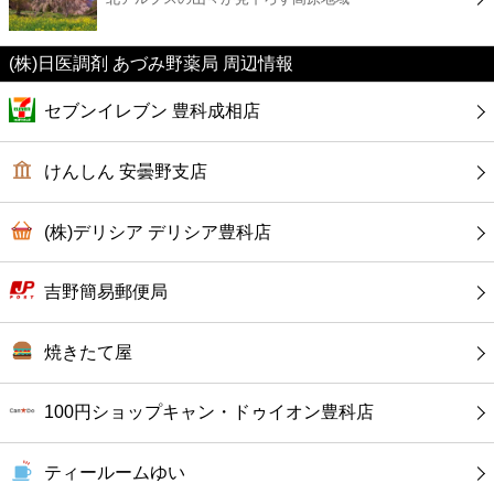
カフェ
(株)日医調剤 あづみ野薬局 周辺情報
ショッピング
セブンイレブン 豊科成相店
銀行
けんしん 安曇野支店
公共
(株)デリシア デリシア豊科店
病院
吉野簡易郵便局
ホテル
焼きたて屋
100円ショップキャン・ドゥイオン豊科店
ティールームゆい