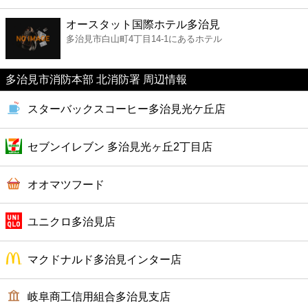
ファーストフード
オースタット国際ホテル多治見
多治見市白山町4丁目14-1にあるホテル
カフェ
多治見市消防本部 北消防署 周辺情報
ショッピング
スターバックスコーヒー多治見光ケ丘店
銀行
セブンイレブン 多治見光ヶ丘2丁目店
公共
オオマツフード
病院
ユニクロ多治見店
ホテル
マクドナルド多治見インター店
岐阜商工信用組合多治見支店