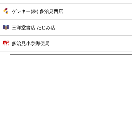
ゲンキー(株) 多治見西店
三洋堂書店 たじみ店
多治見小泉郵便局