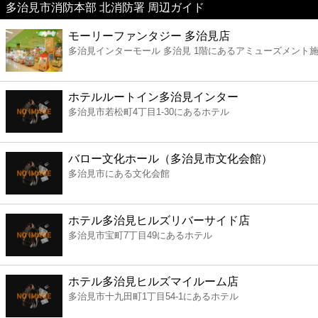
多治見市消防本部 北消防署 周辺ガイド
美容
モーリーファンタジー 多治見店
多治見インターモール 多治見 1階にあるアミューズメント
コンビニ
薬局
ホテルルートイン多治見インター
多治見市若松町4丁目1-30にあるホテル
スーパー
バロー文化ホール（多治見市文化会館）
エンタメ
多治見市にある文化会館
レジャー
ホテル多治見ヒルズリバーサイド店
多治見市宝町7丁目49にあるホテル
書店
ホテル多治見ヒルズマイルーム店
ファミレス
多治見市十九田町1丁目54-1にあるホテル