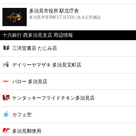
ファーストフード
多治見市役所 駅北庁舎
多治見市音羽町1丁目233にある公共施設
カフェ
十六銀行 西多治見支店 周辺情報
ショッピング
三洋堂書店 たじみ店
銀行
デイリーヤマザキ 多治見宝町店
公共
バロー 多治見店
病院
ケンタッキーフライドチキン多治見店
ホテル
カフェ空
多治見郵便局