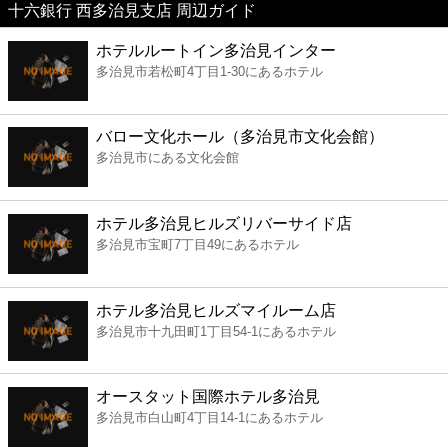
十六銀行 西多治見支店 周辺ガイド
美容
ホテルルートイン多治見インター
多治見市若松町4丁目1-30にあるホテル
コンビニ
薬局
バロー文化ホール（多治見市文化会館）
多治見市にある文化会館
スーパー
ホテル多治見ヒルズリバーサイド店
エンタメ
多治見市宝町7丁目49にあるホテル
レジャー
ホテル多治見ヒルズマイルーム店
多治見市十九田町1丁目54-1にあるホテル
書店
オースタット国際ホテル多治見
ファミレス
多治見市白山町4丁目14-1にあるホテル