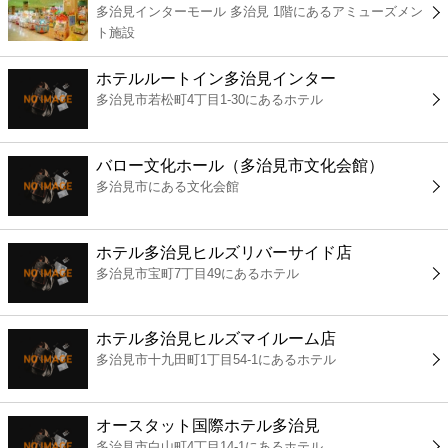
多治見インターモール 多治見 1階にあるアミューズメン
コンビニ
ト施設
薬局
ホテルルートイン多治見インター
多治見市若松町4丁目1-30にあるホテル
スーパー
バロー文化ホール（多治見市文化会館）
エンタメ
多治見市にある文化会館
レジャー
ホテル多治見ヒルズリバーサイド店
多治見市宝町7丁目49にあるホテル
書店
ホテル多治見ヒルズマイルーム店
ファミレス
多治見市十九田町1丁目54-1にあるホテル
ファーストフード
オースタット国際ホテル多治見
多治見市白山町4丁目14-1にあるホテル