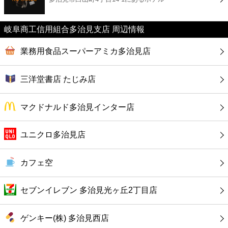
カフェ
岐阜商工信用組合多治見支店 周辺情報
ショッピング
業務用食品スーパーアミカ多治見店
銀行
三洋堂書店 たじみ店
公共
マクドナルド多治見インター店
病院
ユニクロ多治見店
ホテル
カフェ空
セブンイレブン 多治見光ヶ丘2丁目店
ゲンキー(株) 多治見西店