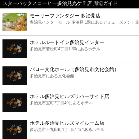
スターバックスコーヒー多治見光ケ丘店 周辺ガイド
美容
モーリーファンタジー 多治見店
多治見インターモール 多治見 1階にあるアミューズメント
コンビニ
薬局
ホテルルートイン多治見インター
多治見市若松町4丁目1-30にあるホテル
スーパー
バロー文化ホール（多治見市文化会館）
エンタメ
多治見市にある文化会館
レジャー
ホテル多治見ヒルズリバーサイド店
多治見市宝町7丁目49にあるホテル
書店
ホテル多治見ヒルズマイルーム店
ファミレス
多治見市十九田町1丁目54-1にあるホテル