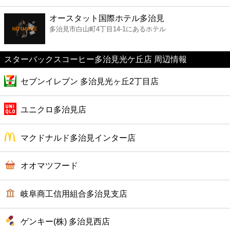
ファーストフード
オースタット国際ホテル多治見
多治見市白山町4丁目14-1にあるホテル
カフェ
スターバックスコーヒー多治見光ケ丘店 周辺情報
ショッピング
セブンイレブン 多治見光ヶ丘2丁目店
銀行
ユニクロ多治見店
公共
マクドナルド多治見インター店
病院
オオマツフード
ホテル
岐阜商工信用組合多治見支店
ゲンキー(株) 多治見西店