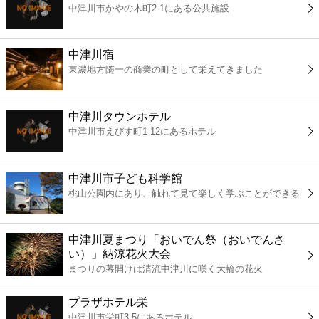
中津川市かやの木町2-1にある公共施設
コンビニ
薬局
中津川宿
東濃地方随一の商業の町として栄えてきました
スーパー
中津川タウンホテル
エンタメ
中津川市えびす町1-12にあるホテル
レジャー
中津川市子ども科学館
桃山公園内にあり、触れて見て楽しく学ぶことができる
書店
中津川夏まつり「おいでん祭（おいでんさ
ファミレス
い）」納涼花火大会
まつりの幕開けは清流中津川に咲く大輪の花火
ファーストフード
プラザホテル栄
中津川市栄町3-5にあるホテル