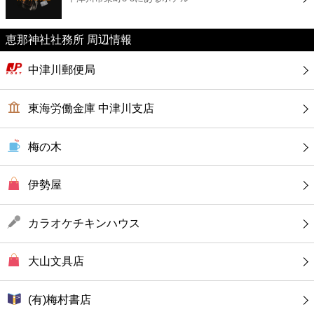
カフェ
恵那神社社務所 周辺情報
ショッピング
中津川郵便局
銀行
東海労働金庫 中津川支店
公共
梅の木
病院
伊勢屋
ホテル
カラオケチキンハウス
大山文具店
(有)梅村書店