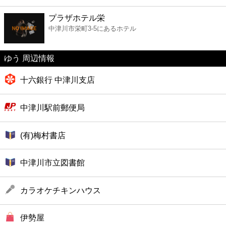
ファーストフード
プラザホテル栄
中津川市栄町3-5にあるホテル
カフェ
ゆう 周辺情報
ショッピング
十六銀行 中津川支店
銀行
中津川駅前郵便局
公共
(有)梅村書店
病院
中津川市立図書館
ホテル
カラオケチキンハウス
伊勢屋