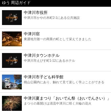
ゆう 周辺ガイド
美容
中津川市役所
中津川市かやの木町2-1にある公共施設
コンビニ
薬局
中津川宿
東濃地方随一の商業の町として栄えてきました
スーパー
中津川タウンホテル
エンタメ
中津川市えびす町1-12にあるホテル
レジャー
中津川市子ども科学館
桃山公園内にあり、触れて見て楽しく学ぶことができる
書店
中津川夏まつり「おいでん祭（おいでんさい）」
ファミレス
まつりの幕開けは清流中津川に咲く大輪の花火