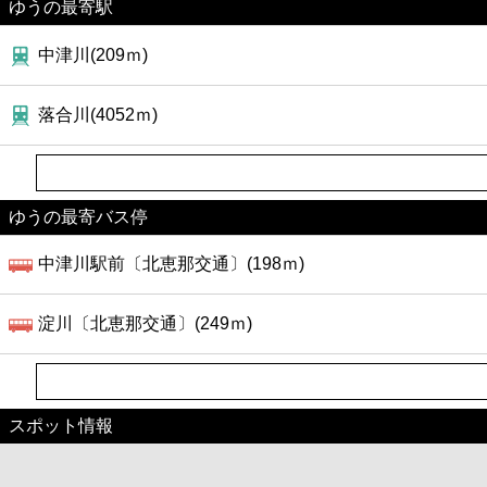
ゆうの最寄駅
中津川(209ｍ)
落合川(4052ｍ)
ゆうの最寄バス停
中津川駅前〔北恵那交通〕(198ｍ)
淀川〔北恵那交通〕(249ｍ)
スポット情報