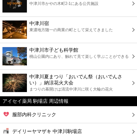
中津川市かやの木町2-1にある公共施設
コンビニ
薬局
中津川宿
東濃地方随一の商業の町として栄えてきました
スーパー
中津川市子ども科学館
エンタメ
桃山公園内にあり、触れて見て楽しく学ぶことができる
レジャー
中津川夏まつり「おいでん祭（おいでんさ
い）」納涼花火大会
書店
まつりの幕開けは清流中津川に咲く大輪の花火
アイセイ薬局 駒場店 周辺情報
ファミレス
服部内科クリニック
ファーストフード
デイリーヤマザキ 中津川駒場店