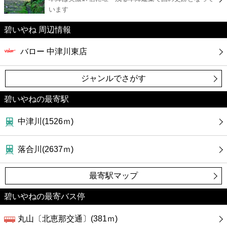
カフェ
います
碧いやね 周辺情報
ショッピング
バロー 中津川東店
銀行
ジャンルでさがす
公共
碧いやねの最寄駅
病院
中津川(1526ｍ)
ホテル
落合川(2637ｍ)
最寄駅マップ
碧いやねの最寄バス停
丸山〔北恵那交通〕(381ｍ)