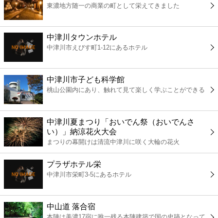
東濃地方随一の商業の町として栄えてきました
コンビニ
薬局
中津川タウンホテル
中津川市えびす町1-12にあるホテル
スーパー
中津川市子ども科学館
エンタメ
桃山公園内にあり、触れて見て楽しく学ぶことができる
レジャー
中津川夏まつり「おいでん祭（おいでんさ
い）」納涼花火大会
書店
まつりの幕開けは清流中津川に咲く大輪の花火
プラザホテル栄
ファミレス
中津川市栄町3-5にあるホテル
ファーストフード
中山道 落合宿
本陣は美濃17宿に唯一残る本陣建築で国の史跡となって