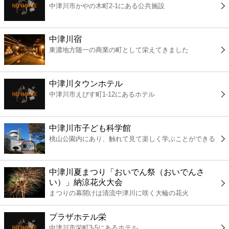
中津川市かやの木町2-1にある公共施設
コンビニ
薬局
中津川宿
東濃地方随一の商業の町として栄えてきました
スーパー
中津川タウンホテル
エンタメ
中津川市えびす町1-12にあるホテル
レジャー
中津川市子ども科学館
桃山公園内にあり、触れて見て楽しく学ぶことができる
書店
中津川夏まつり「おいでん祭（おいでんさ
ファミレス
い）」納涼花火大会
まつりの幕開けは清流中津川に咲く大輪の花火
ファーストフード
プラザホテル栄
中津川市栄町3-5にあるホテル