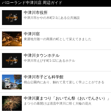
バローランド中津川店 周辺ガイド
美容
中津川市役所
中津川市かやの木町2-1にある公共施設
コンビニ
薬局
中津川宿
東濃地方随一の商業の町として栄えてきました
スーパー
中津川タウンホテル
エンタメ
中津川市えびす町1-12にあるホテル
レジャー
中津川市子ども科学館
桃山公園内にあり、触れて見て楽しく学ぶことができる
書店
中津川夏まつり「おいでん祭（おいでんさい）」
ファミレス
まつりの幕開けは清流中津川に咲く大輪の花火