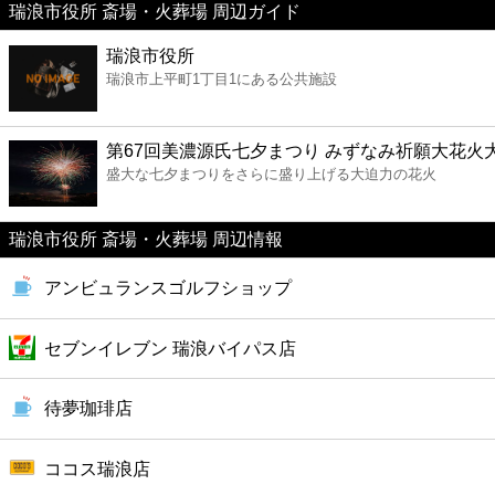
瑞浪市役所 斎場・火葬場 周辺ガイド
美容
瑞浪市役所
瑞浪市上平町1丁目1にある公共施設
コンビニ
薬局
第67回美濃源氏七夕まつり みずなみ祈願大花火
盛大な七夕まつりをさらに盛り上げる大迫力の花火
スーパー
瑞浪市役所 斎場・火葬場 周辺情報
エンタメ
アンビュランスゴルフショップ
レジャー
セブンイレブン 瑞浪バイパス店
書店
待夢珈琲店
ファミレス
ココス瑞浪店