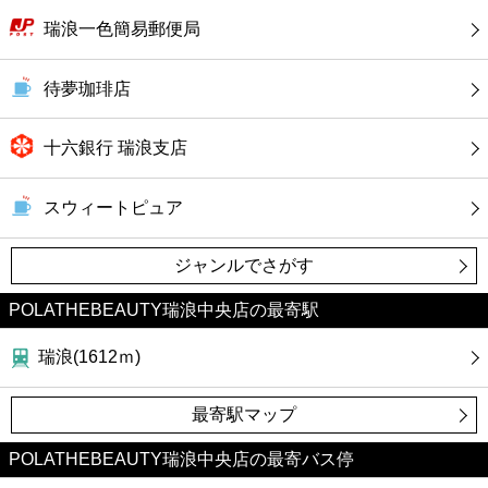
カフェ
瑞浪一色簡易郵便局
ショッピング
待夢珈琲店
銀行
十六銀行 瑞浪支店
公共
スウィートピュア
病院
ジャンルでさがす
ホテル
POLATHEBEAUTY瑞浪中央店の最寄駅
瑞浪(1612ｍ)
最寄駅マップ
POLATHEBEAUTY瑞浪中央店の最寄バス停