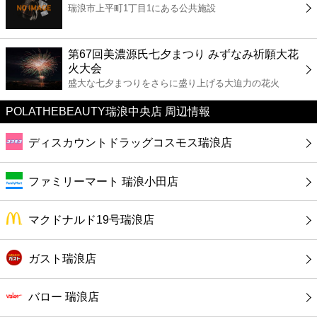
瑞浪市上平町1丁目1にある公共施設
コンビニ
薬局
第67回美濃源氏七夕まつり みずなみ祈願大花
火大会
盛大な七夕まつりをさらに盛り上げる大迫力の花火
スーパー
POLATHEBEAUTY瑞浪中央店 周辺情報
エンタメ
ディスカウントドラッグコスモス瑞浪店
レジャー
ファミリーマート 瑞浪小田店
書店
マクドナルド19号瑞浪店
ファミレス
ガスト瑞浪店
ファーストフード
バロー 瑞浪店