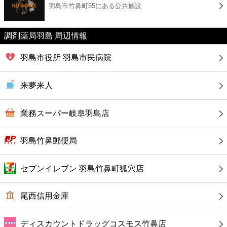
羽島市竹鼻町55にある公共施設
コンビニ
薬局
調剤薬局羽島 周辺情報
羽島市役所 羽島市民病院
スーパー
来夢来人
エンタメ
業務スーパー岐阜羽島店
レジャー
羽島竹鼻郵便局
書店
セブンイレブン 羽島竹鼻町狐穴店
ファミレス
尾西信用金庫
ファーストフード
ディスカウントドラッグコスモス竹鼻店