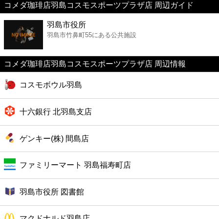
コメダ珈琲店羽島コスモスポーツプラザ店 周辺ガイド
美容
羽島市役所
羽島市竹鼻町55にある公共施設
コンビニ
薬局
コメダ珈琲店羽島コスモスポーツプラザ店 周辺情報
コスモボウル羽島
スーパー
十六銀行 北羽島支店
エンタメ
ゲンキー(株) 間島店
レジャー
ファミリーマート 羽島福寿町店
書店
羽島市役所 図書館
ファミレス
マクドナルド羽島店