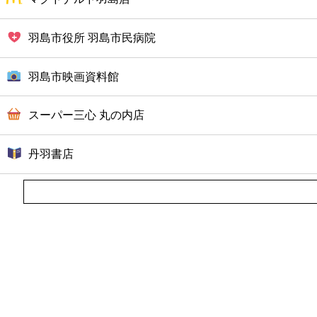
ファーストフード
羽島市役所 羽島市民病院
カフェ
羽島市映画資料館
ショッピング
スーパー三心 丸の内店
銀行
丹羽書店
公共
病院
ホテル