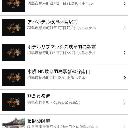
羽島市福寿町浅平1丁目71にあるホテル
コンビニ
薬局
アパホテル岐阜羽島駅前
羽島市福寿町浅平1丁目72-1にあるホテル
スーパー
ホテルリブマックス岐阜羽島駅前
エンタメ
羽島市福寿町浅平1丁目56-2にあるホテル
レジャー
東横INN岐阜羽島駅新幹線南口
羽島市舟橋町2丁目27にあるホテル
書店
羽島市役所
ファミレス
羽島市竹鼻町55にある公共施設
ファーストフード
長間薬師寺
岐阜県指定重要文化財の円空仏像群がある