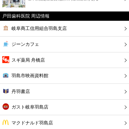
カフェ
戸田歯科医院 周辺情報
ショッピング
岐阜商工信用組合羽島支店
銀行
ジーンカフェ
公共
スギ薬局 舟橋店
病院
羽島市映画資料館
ホテル
丹羽書店
ガスト岐阜羽島店
マクドナルド羽島店