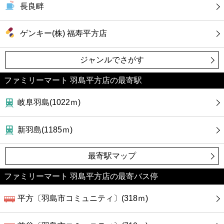
カフェ
長良畔
ショッピング
ゲンキー(株) 福寿平方店
銀行
ジャンルでさがす
ファミリーマート 羽島平方店の最寄駅
公共
岐阜羽島(1022ｍ)
病院
新羽島(1185ｍ)
ホテル
最寄駅マップ
ファミリーマート 羽島平方店の最寄バス停
平方〔羽島市コミュニティ〕(318ｍ)